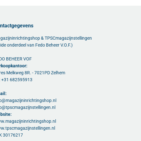
ntactgegevens
gazijninrichtingshop & TPSCmagazijnstellingen
ide onderdeel van Fedo Beheer V.O.F.)
DO BEHEER VOF
rkoopkantoor:
res Melkweg 8R. - 7021PD Zelhem
l: +31 682595913
ail:
fo@magazijninrichtingshop.nl
fo@tpscmagazijnstellingen.nl
bsite:
w.magazijninrichtingshop.nl
w.tpscmagazijnstellingen.nl
K 30176217