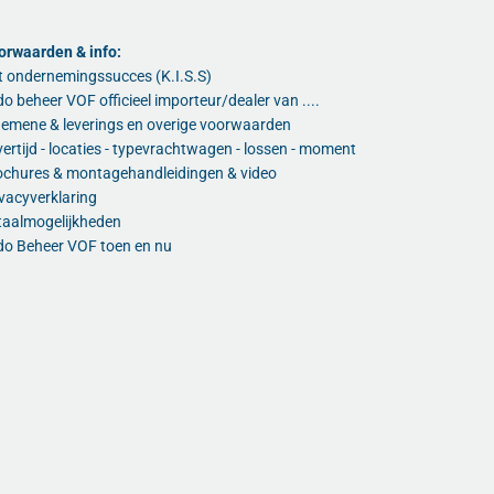
orwaarden & info:
t ondernemingssucces (K.I.S.S)
o beheer VOF officieel importeur/dealer van ....
gemene & leverings en overige voorwaarden
ertijd - locaties - typevrachtwagen - lossen - moment
ochures & montagehandleidingen & video
vacyverklaring
taalmogelijkheden
do Beheer VOF toen en nu