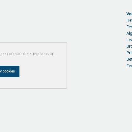
Vo
He
Fed
Al
Lev
Br
Pri
geen persoonlijke gegevens op.
Be
Fe
r cookies