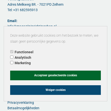
Adres Melkweg 8R. - 7021PD Zelhem
Tel: +31 682595913
Email:
info@magazijninrichtingshop.nl
info@tpscmagazijnstellingen.nl
Deze website gebruikt cookies om het bezoek te meten, we
Website:
slaan geen persoonlijke gegevens op.
www.magazijninrichtingshop.nl
www.tpscmagazijnstellingen.nl
Functioneel
KvK 30176217
Analytisch
Marketing
Voorwaarden & info:
Het ondernemingssucces (K.I.S.S)
Accepteer geselecteerde cookies
Fedo beheer VOF officieel importeur/dealer van ....
Algemene & leverings en overige voorwaarden
Weiger cookies
Levertijd - locaties - typevrachtwagen - lossen - moment
Brochures & montagehandleidingen & video
Privacyverklaring
Betaalmogelijkheden