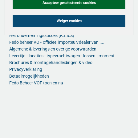
www.tpscmagazijnstellingen.nl
Accepteer geselecteerde cookies
KvK 30176217
Weiger cookies
Voorwaarden & info:
Het ondernemingssucces (K.I.S.S)
Fedo beheer VOF officieel importeur/dealer van ....
Algemene & leverings en overige voorwaarden
Levertijd - locaties - typevrachtwagen - lossen - moment
Brochures & montagehandleidingen & video
Privacyverklaring
Betaalmogelijkheden
Fedo Beheer VOF toen en nu