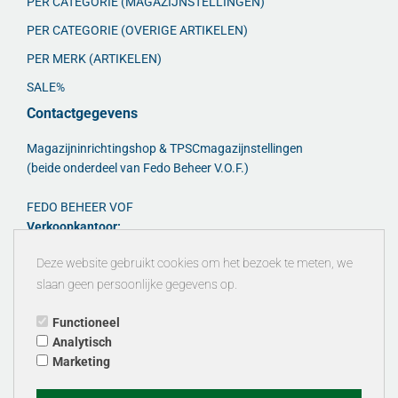
PER CATEGORIE (MAGAZIJNSTELLINGEN)
PER CATEGORIE (OVERIGE ARTIKELEN)
PER MERK (ARTIKELEN)
SALE%
Contactgegevens
Magazijninrichtingshop & TPSCmagazijnstellingen
(beide onderdeel van Fedo Beheer V.O.F.)
FEDO BEHEER VOF
Verkoopkantoor:
Adres Melkweg 8R. - 7021PD Zelhem
Deze website gebruikt cookies om het bezoek te meten, we
Tel: +31 682595913
slaan geen persoonlijke gegevens op.
Email:
Functioneel
info@magazijninrichtingshop.nl
Analytisch
info@tpscmagazijnstellingen.nl
Marketing
Website:
www.magazijninrichtingshop.nl