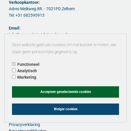
Verkoopkantoor:
Adres Melkweg 8R. - 7021PD Zelhem
Tel: +31 682595913
Email:
info@magazijninrichtingshop.nl
info@tpscmagazijnstellingen.nl
Deze website gebruikt cookies om het bezoek te meten, we
Website:
slaan geen persoonlijke gegevens op.
www.magazijninrichtingshop.nl
www.tpscmagazijnstellingen.nl
Functioneel
KvK 30176217
Analytisch
Marketing
Voorwaarden & info:
Accepteer geselecteerde cookies
Het ondernemingssucces (K.I.S.S)
Fedo beheer VOF officieel importeur/dealer van ....
Algemene & leverings en overige voorwaarden
Weiger cookies
Levertijd - locaties - typevrachtwagen - lossen - moment
Brochures & montagehandleidingen & video
Privacyverklaring