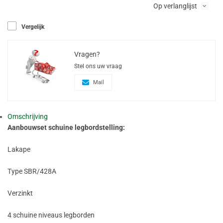
Op verlanglijst
Vergelijk
Vragen?
Stel ons uw vraag
Mail
Omschrijving
Aanbouwset schuine legbordstelling:
Lakape
Type SBR/428A
Verzinkt
4 schuine niveaus legborden