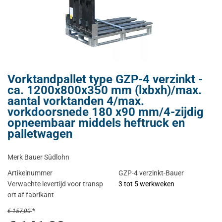
Vorktandpallet type GZP-4 verzinkt -
ca. 1200x800x350 mm (lxbxh)/max.
aantal vorktanden 4/max.
vorkdoorsnede 180 x90 mm/4-zijdig
opneembaar middels heftruck en
palletwagen
Merk Bauer Südlohn
Artikelnummer
GZP-4 verzinkt-Bauer
Verwachte levertijd voor transp
3 tot 5 werkweken
ort af fabrikant
*
€ 157,00