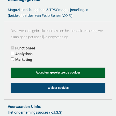
Magazijninrichtingshop & TPSCmagazijnstellingen
(beide onderdeel van Fedo Beheer V.O.F.)
FEDO BEHEER VOF
Deze website gebruikt cookies om het bezoek te meten, we
Verkoopkantoor:
slaan geen persoonlijke gegevens op.
Adres Melkweg 8R. - 7021PD Zelhem
Tel: +31 682595913
Functioneel
Analytisch
Email:
Marketing
info@magazijninrichtingshop.nl
info@tpscmagazijnstellingen.nl
Website:
Accepteer geselecteerde cookies
www.magazijninrichtingshop.nl
www.tpscmagazijnstellingen.nl
Weiger cookies
KvK 30176217
Voorwaarden & info:
Het ondernemingssucces (K.I.S.S)