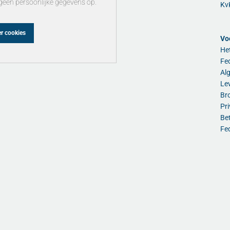
geen persoonlijke gegevens op.
Kv
r cookies
Vo
He
Fed
Al
Lev
Br
Pri
Be
Fe