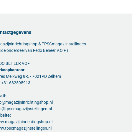
ntactgegevens
gazijninrichtingshop & TPSCmagazijnstellingen
ide onderdeel van Fedo Beheer V.O.F.)
DO BEHEER VOF
rkoopkantoor:
res Melkweg 8R. - 7021PD Zelhem
l: +31 682595913
ail:
fo@magazijninrichtingshop.nl
fo@tpscmagazijnstellingen.nl
bsite:
w.magazijninrichtingshop.nl
w.tpscmagazijnstellingen.nl