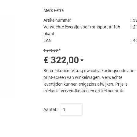
Merk Fetra
Artikelnummer
:
32
Verwachte levertijd voor transport af fab
:
2
rikant
EAN
:
4
*
€ 346,00
€ 322,00
*
Beter inkopen! Vraag uw extra kortingscode aan -
print-screen van winkelwagen. Verwachte
levertijden kunnen enigszins afwijken. Prijs is
exclusief verzendkosten en artikel per stuk
Aantal: