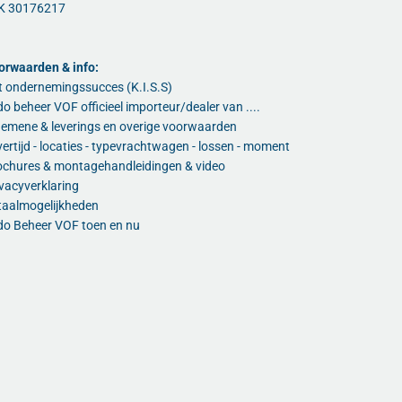
K 30176217
orwaarden & info:
t ondernemingssucces (K.I.S.S)
o beheer VOF officieel importeur/dealer van ....
gemene & leverings en overige voorwaarden
ertijd - locaties - typevrachtwagen - lossen - moment
ochures & montagehandleidingen & video
vacyverklaring
taalmogelijkheden
do Beheer VOF toen en nu